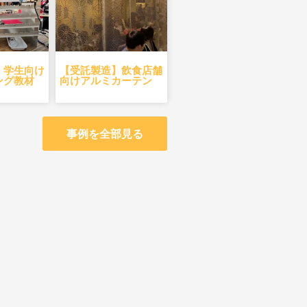
】学生向け
【受託製造】飲食店舗
ング教材
向けアルミカーテン
事例を全部見る