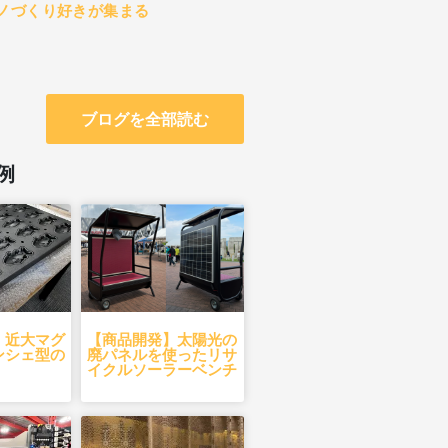
ノづくり好きが集まる
ブログを全部読む
例
】近大マグ
【商品開発】太陽光の
ンシェ型の
廃パネルを使ったリサ
イクルソーラーベンチ