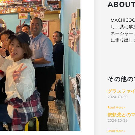
ABOUT
MACHIC
し、共に解
ネージャー
に走り出し
その他の
グラスファ
2024-10-30
Read More »
依頼先との
2024-10-29
Read More »