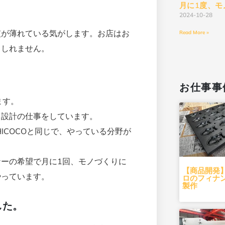
月に1度、モ
2024-10-28
。
慣が薄れている気がします。お店はお
Read More »
もしれません。
お仕事事
ます。
、設計の仕事をしています。
ICOCOと同じで、やっている分野が
ーの希望で月に1回、モノづくりに
【商品開発
やっています。
ロのフィナ
製作
した。